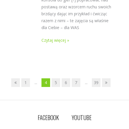
postawą oraz wzorcem ruchu swoich
brzdący dając im przykład i ćwicząc
razem z nimi – te zajęcia są właśnie
dla Ciebie – dla WAS
Czytaj więcej »
1
...
4
5
6
7
...
39
FACEBOOK
YOUTUBE