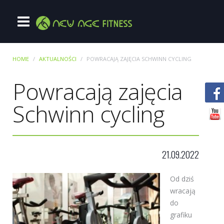
HOME
AKTUALNOŚCI
POWRACAJĄ ZAJĘCIA SCHWINN CYCLING
Powracają zajęcia
Schwinn cycling
21.09.2022
Od dziś
wracają
do
grafiku