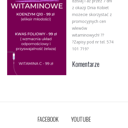
dzisiaj i aż przez 7 dni
z okazji Dnia Kobiet
możecie skorzystać z
promocyjnych cen
wlewów
witaminowych!
?
?
?
Zapisy pod nr tel. 574
101 719
?
Komentarze
FACEBOOK
YOUTUBE