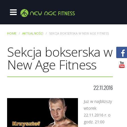
HOME
AKTUALNOŚCI
SEKCJA BOKSERSKA W NEW AGE FITNESS
Sekcja bokserska w
New Age Fitness
22.11.2016
Już w najbliższy
wtorek
22.11.2016 r. o
godz. 21:00