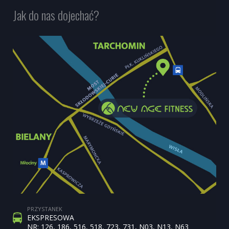
Jak do nas dojechać?
PRZYSTANEK
EKSPRESOWA
NR: 126, 186, 516, 518, 723, 731, N03, N13, N63