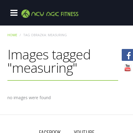
HOME
TAG OBRAZKA: MEASURING
Images tagged
"measuring"
no images were found
FACEBOOK
YOUTUBE