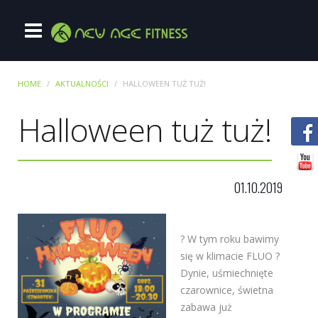
HOME
AKTUALNOŚCI
HALLOWEEN TUŻ TUŻ!
Halloween tuż tuż!
01.10.2019
? W tym roku bawimy
się w klimacie FLUO ?
Dynie, uśmiechnięte
czarownice, świetna
zabawa już