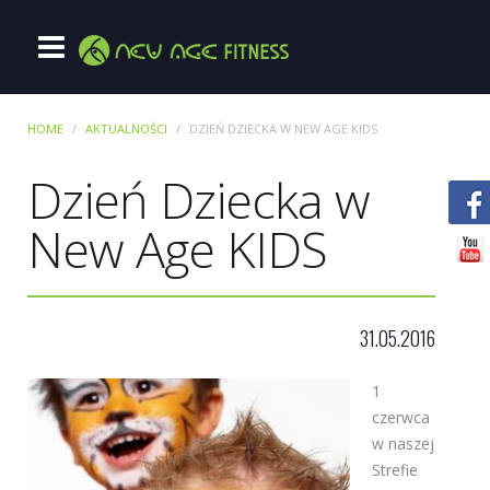
HOME
AKTUALNOŚCI
DZIEŃ DZIECKA W NEW AGE KIDS
Dzień Dziecka w
New Age KIDS
31.05.2016
1
czerwca
w naszej
Strefie