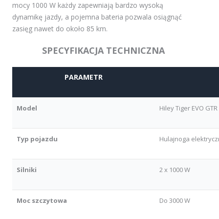
mocy 1000 W każdy zapewniają bardzo wysoką
dynamikę jazdy, a pojemna bateria pozwala osiągnąć
zasięg nawet do około 85 km.
SPECYFIKACJA TECHNICZNA
PARAMETR
Model
Hiley Tiger EVO GTR
Typ pojazdu
Hulajnoga elektryc
Silniki
2 x 1000 W
Moc szczytowa
Do 3000 W