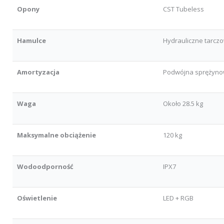
Opony
CST Tubeless
Hamulce
Hydrauliczne tarcz
Amortyzacja
Podwójna sprężynow
Waga
Około 28.5 kg
Maksymalne obciążenie
120 kg
Wodoodporność
IPX7
Oświetlenie
LED + RGB